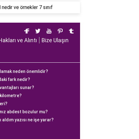
l nedir ve örnekler 7 sınıf
Hakları ve Alıntı
Bize Ulaşın
ralamak neden önemlidir?
daki fark nedir?
 avantajları sunar?
 kilometre?
eri?
anız abdest bozulur mu?
ı aldım yazısı ne işe yarar?