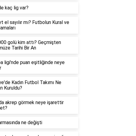
e kaç lig var?
t el sayılır mı? Futbolun Kural ve
amaları
00 golü kim attı? Geçmişten
üze Tarihi Bir An
a ligi'nde puan eşitliğinde neye
r
ye'de Kadın Futbol Takımı Ne
n Kuruldu?
a akrep görmek neye işarettir
net?
rmasında ne değişti