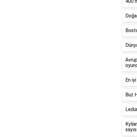
400 m
Doğal
Bosto
Dünya
Avrup
oyunc
En iy
Buz H
Ledun
Kylia
sayısı