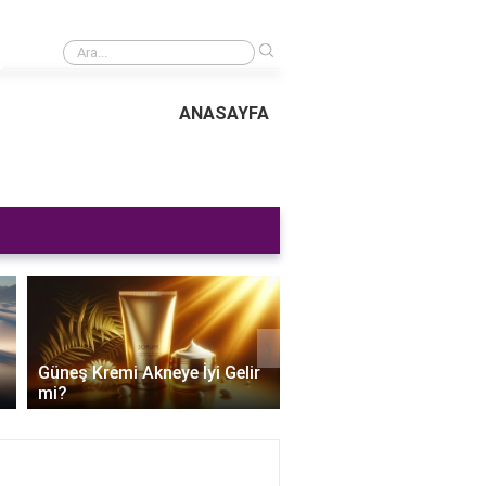
›
40 Amperde Kaç Watt Var? Bilmeniz Gerekenler
ANASAYFA
›
Güneş Kremi Akneye İyi Gelir
Güneş Kremi Alırken Ne
mi?
Dikkat Edilir?