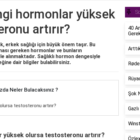
ngi hormonlar yüksek
S
eronu artırır?
40 A
Gerek
k, erkek sağlığı için büyük önem taşır. Bu
Arttı
ması gereken hormonlar ve bunların
ele alınmaktadır. Sağlıklı hormon dengesiyle
ine dair bilgiler bulabilirsiniz.
Røde 
Rüyad
zda Neler Bulacaksınız ?
Şok N
olursa testosteronu artırır?
Gazlı
Winst
 yüksek olursa testosteronu artırır?
Özlex