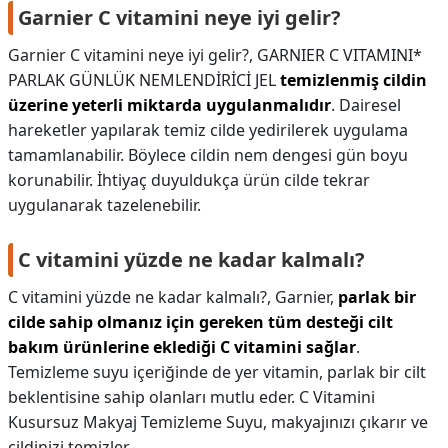
Garnier C vitamini neye iyi gelir?
Garnier C vitamini neye iyi gelir?,
GARNIER C VITAMINI*
PARLAK GÜNLÜK NEMLENDİRİCİ JEL
temizlenmiş cildin
üzerine yeterli miktarda uygulanmalıdır
. Dairesel
hareketler yapılarak temiz cilde yedirilerek uygulama
tamamlanabilir. Böylece cildin nem dengesi gün boyu
korunabilir. İhtiyaç duyuldukça ürün cilde tekrar
uygulanarak tazelenebilir.
C vitamini yüzde ne kadar kalmalı?
C vitamini yüzde ne kadar kalmalı?,
Garnier,
parlak bir
cilde sahip olmanız için gereken tüm desteği cilt
bakım ürünlerine eklediği C vitamini sağlar
.
Temizleme suyu içeriğinde de yer vitamin, parlak bir cilt
beklentisine sahip olanları mutlu eder. C Vitamini
Kusursuz Makyaj Temizleme Suyu, makyajınızı çıkarır ve
cildinizi temizler.