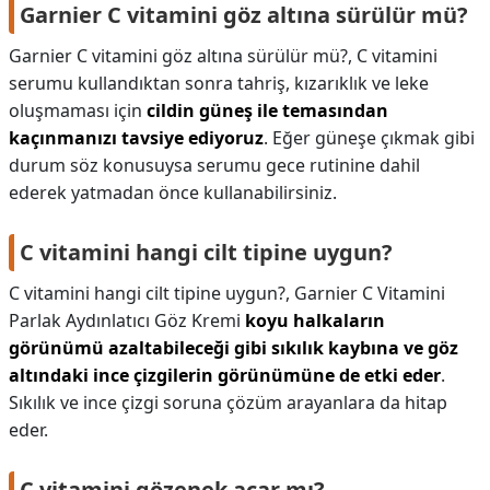
Garnier C vitamini göz altına sürülür mü?
Garnier C vitamini göz altına sürülür mü?,
C vitamini
serumu kullandıktan sonra tahriş, kızarıklık ve leke
oluşmaması için
cildin güneş ile temasından
kaçınmanızı tavsiye ediyoruz
. Eğer güneşe çıkmak gibi
durum söz konusuysa serumu gece rutinine dahil
ederek yatmadan önce kullanabilirsiniz.
C vitamini hangi cilt tipine uygun?
C vitamini hangi cilt tipine uygun?,
Garnier C Vitamini
Parlak Aydınlatıcı Göz Kremi
koyu halkaların
görünümü azaltabileceği gibi sıkılık kaybına ve göz
altındaki ince çizgilerin görünümüne de etki eder
.
Sıkılık ve ince çizgi soruna çözüm arayanlara da hitap
eder.
C vitamini gözenek açar mı?