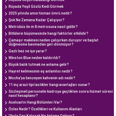
Rüyada Yeşil Gözlü Kedi Görmek
2025 yılında amortisman ömrü nedir?
Şok Ne Zamana Kadar Çalışıyor?
Metrobüs ile m 8 metrosuna nasıl gidilir?
Bitkilerin büyümesinde hangi faktörler etkilidir?
Çamaşır makinesi neden çalışırken duruyor ve başlat
düğmesine basmadan geri dönmüyor?
Gazlı bez ne işe yarar?
Winston Blue neden kaldırıldı?
Büyük balık tutmak ne anlama gelir?
Hayret kelimesinin eş anlamlısı nedir?
Mocha'ya benzeyen kahvenin adı nedir?
11 inç arazi tipi lastikler hangi avantajları sunar?
Sözleşmeli personelin kadroya geçtikten sonra hizmet süresi
nasıl hesaplanır?
Aselsan'ın Hangi Bölümleri Var?
Özlex Nedir? Özellikleri ve Kullanım Alanları
Okula Geç Kalırsak Ne Anlama Geliyor?