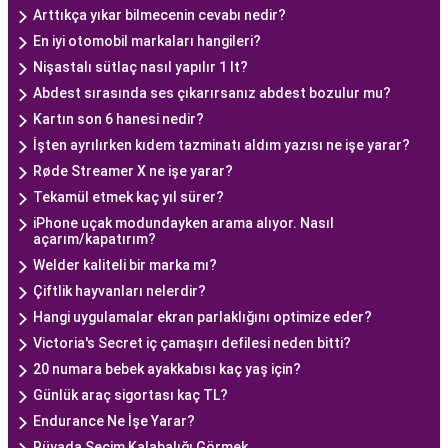
Arttıkça yıkar bilmecenin cevabı nedir?
En iyi otomobil markaları hangileri?
Nişastalı sütlaç nasıl yapılır 1 lt?
Abdest sırasında ses çıkarırsanız abdest bozulur mu?
Kartın son 6 hanesi nedir?
İşten ayrılırken kıdem tazminatı aldım yazısı ne işe yarar?
Røde Streamer X ne işe yarar?
Tekamül etmek kaç yıl sürer?
iPhone uçak modundayken arama alıyor. Nasıl
açarım/kapatırım?
Welder kaliteli bir marka mı?
Çiftlik hayvanları nelerdir?
Hangi uygulamalar ekran parlaklığını optimize eder?
Victoria's Secret iç çamaşırı defilesi neden bitti?
20 numara bebek ayakkabısı kaç yaş için?
Günlük araç sigortası kaç TL?
Endurance Ne İşe Yarar?
Rüyada Seçim Kalabalığı Görmek