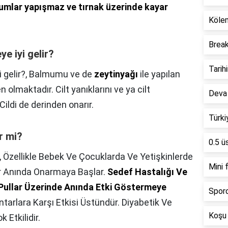
umlar yapışmaz ve tırnak üzerinde kayar
Kölem
Break
e iyi gelir?
Tarihi
 gelir?,
Balmumu ve de
zeytinyağı
ile yapılan
lmaktadır. Cilt yanıklarını ve ya cilt
Deva 
 Cildi de derinden onarır.
Türki
r mi?
0.5 ü
,
Özellikle Bebek Ve Çocuklarda Ve Yetişkinlerde
Mini 
lar Anında Onarmaya Başlar.
Sedef Hastalığı Ve
 Pullar Üzerinde Anında Etki Göstermeye
Spord
arlara Karşı Etkisi Üstündür. Diyabetik Ve
Koşu 
 Etkilidir.