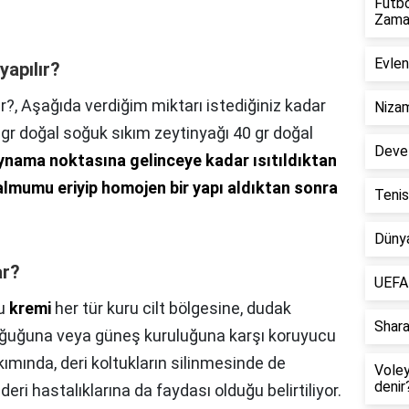
Futbo
Zama
Evlen
yapılır?
r?,
Aşağıda verdiğim miktarı istediğiniz kadar
Nizam
0 gr doğal soğuk sıkım zeytinyağı 40 gr doğal
Deve 
ynama noktasına gelinceye kadar ısıtıldıktan
lmumu eriyip homojen bir yapı aldıktan sonra
Tenis
Dünya
ar?
UEFA 
u
kremi
her tür kuru cilt bölgesine, dudak
Shara
 soğuğuna veya güneş kuruluğuna karşı koruyucu
kımında, deri koltukların silinmesinde de
Vole
denir
eri hastalıklarına da faydası olduğu belirtiliyor.