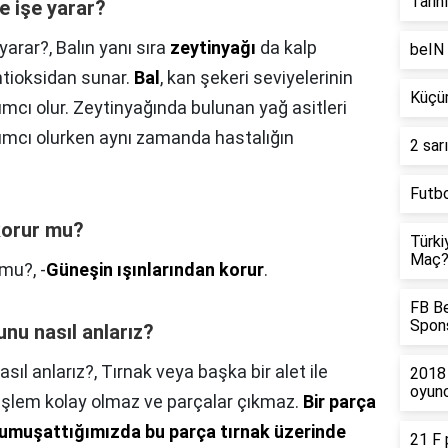
Tarihl
e işe yarar?
 yarar?,
Balın yanı sıra
zeytinyağı
da kalp
beIN 
antioksidan sunar.
Bal
, kan şekeri seviyelerinin
Küçür
ımcı olur. Zeytinyağında bulunan yağ asitleri
ımcı olurken aynı zamanda hastalığın
2 sar
Futbo
korur mu?
Türki
Maç
 mu?,
-
Güneşin ışınlarından korur
.
FB Be
Spons
u nasıl anlarız?
ıl anlarız?,
Tırnak veya başka bir alet ile
2018 
oyunc
 işlem kolay olmaz ve parçalar çıkmaz.
Bir parça
yumuşattığımızda bu parça tırnak üzerinde
21 F 