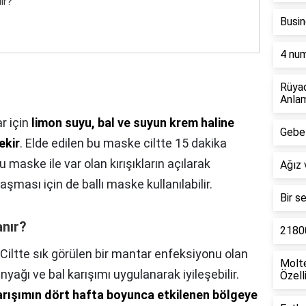
ir?
Busin
4 num
Rüya
Anlam
ar için
limon suyu, bal ve suyun krem haline
Gebel
ekir
. Elde edilen bu maske ciltte 15 dakika
Bu maske ile var olan kırışıkların açılarak
Ağız 
laşması için de ballı maske kullanılabilir.
Bir s
anır?
21800
Ciltte sık görülen bir mantar enfeksiyonu olan
Molte
yağı ve bal karışımı uygulanarak iyileşebilir.
Özell
arışımın dört hafta boyunca etkilenen bölgeye