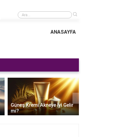
›
Özlex Nedir? Özellikleri ve Kullanım Alanları
ANASAYFA
›
Güneş Kremi Akneye İyi Gelir
Güneş Kremi Alırken Ne
mi?
Dikkat Edilir?