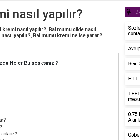
 nasıl yapılır?
Bl
Sözle
 kremi nasıl yapılır?, Bal mumu cilde nasıl
sonra
nasıl yapılır?, Bal mumu kremi ne ise yarar?
Avrup
zda Neler Bulacaksınız ?
Bein S
PTT v
TFF b
mezu
0.75 
Alanla
rar?
?
anlarız?
Göbek