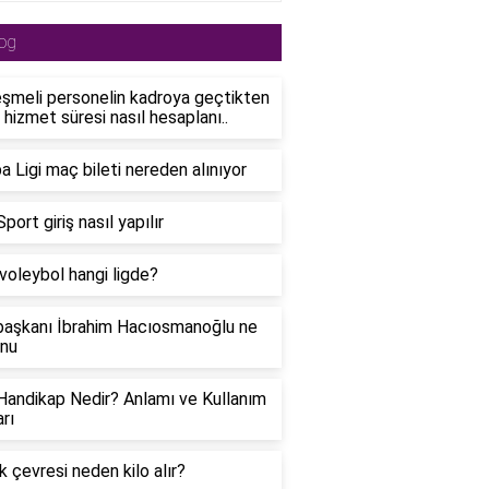
og
şmeli personelin kadroya geçtikten
 hizmet süresi nasıl hesaplanı..
a Ligi maç bileti nereden alınıyor
port giriş nasıl yapılır
oleybol hangi ligde?
aşkanı İbrahim Hacıosmanoğlu ne
nu
Handikap Nedir? Anlamı ve Kullanım
rı
 çevresi neden kilo alır?