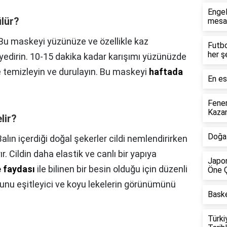
Engel
ülür?
mesaf
Bu maskeyi yüzünüze ve özellikle kaz
Futbo
her ş
 yedirin. 10-15 dakika kadar karışımı yüzünüzde
ce temizleyin ve durulayın. Bu maskeyi
haftada
En es
Fener
Kazan
lir?
Doğa 
Balın içerdiği doğal şekerler cildi nemlendirirken
r. Cildin daha elastik ve canlı bir yapıya
Japon
e faydası
ile bilinen bir besin olduğu için düzenli
Öne Ç
nu eşitleyici ve koyu lekelerin görünümünü
Baske
Türki