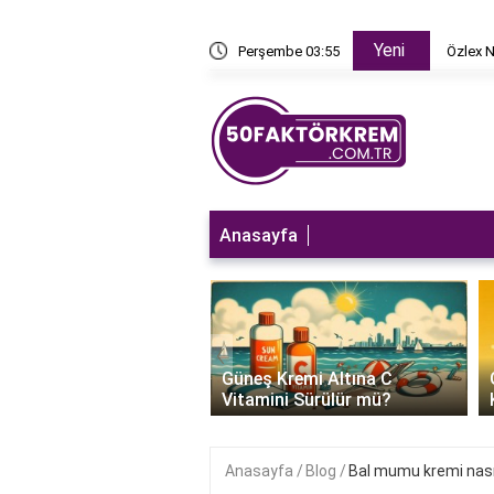
Yeni
kleri ve Kullanım Alanları
Perşembe 03:55
Özlex N
Anasayfa
‹
 Kremi Bozulduğu
Güneş Kremi Altına C
Anlaşılır?
Vitamini Sürülür mü?
Anasayfa
Blog
Bal mumu kremi nasıl