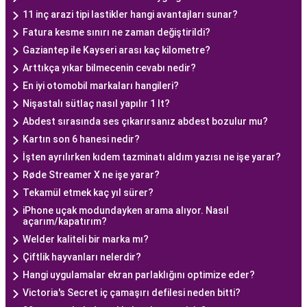
11 inç arazi tipi lastikler hangi avantajları sunar?
Fatura kesme sınırı ne zaman değiştirildi?
Gaziantep ile Kayseri arası kaç kilometre?
Arttıkça yıkar bilmecenin cevabı nedir?
En iyi otomobil markaları hangileri?
Nişastalı sütlaç nasıl yapılır 1 lt?
Abdest sırasında ses çıkarırsanız abdest bozulur mu?
Kartın son 6 hanesi nedir?
İşten ayrılırken kıdem tazminatı aldım yazısı ne işe yarar?
Røde Streamer X ne işe yarar?
Tekamül etmek kaç yıl sürer?
iPhone uçak modundayken arama alıyor. Nasıl
açarım/kapatırım?
Welder kaliteli bir marka mı?
Çiftlik hayvanları nelerdir?
Hangi uygulamalar ekran parlaklığını optimize eder?
Victoria's Secret iç çamaşırı defilesi neden bitti?