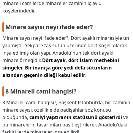
minareli camilerde minareler caminin iç avlu
köşelerindedir.
Minare sayısı neyi ifade eder?
Minare sayısı neyi ifade eder?,
Dört ayaklı minaresiyle ün
yapmıştır. Yekpare taş sütun üzerinde dört köşeli olarak
inşa edilmiş olan yapı, Anadolu'nun tek dört ayaklı
minare örneğidir.
Dört ayak, dört İslam mezhebini
simgeler.
Bir inanışa göre yedi defa sütunların
altından geçenin dileği kabul edilir
.
8 Minareli cami hangisi?
8 Minareli cami hangisi?,
Başkent İstanbul'da, bir caminin
minare sayısı, özellikle de padişahlar söz konusu
olduğunda,
camiyi yaptıranın statüsünü gösterirdi
ve
bu minarelerin tasarımları basitleştirilerek Anadolu'daki
farklı illerde minareler inşa edilirdi.