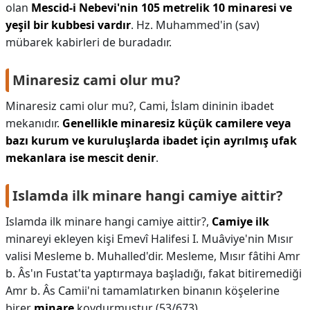
olan
Mescid-i Nebevi'nin 105 metrelik 10 minaresi ve
yeşil bir kubbesi vardır
. Hz. Muhammed'in (sav)
mübarek kabirleri de buradadır.
Minaresiz cami olur mu?
Minaresiz cami olur mu?,
Cami, İslam dininin ibadet
mekanıdır.
Genellikle minaresiz küçük camilere veya
bazı kurum ve kuruluşlarda ibadet için ayrılmış ufak
mekanlara ise mescit denir
.
Islamda ilk minare hangi camiye aittir?
Islamda ilk minare hangi camiye aittir?,
Camiye ilk
minareyi ekleyen kişi Emevî Halifesi I. Muâviye'nin Mısır
valisi Mesleme b. Muhalled'dir. Mesleme, Mısır fâtihi Amr
b. Âs'ın Fustat'ta yaptırmaya başladığı, fakat bitiremediği
Amr b. Âs Camii'ni tamamlatırken binanın köşelerine
birer
minare
koydurmuştur (53/673).