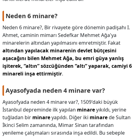
Neden 6 minare?
Neden 6 minare?,
Bir rivayete göre dönemin padişahı I.
Ahmet, caminin mimarı Sedefkar Mehmet Ağa'ya
minarelerin altından yapılmasını emretmiştir. Fakat
altından yapılacak minarenin devlet bütçesini
aşacağını bilen Mehmet Ağa, bu emri güya yanlış
işiterek, “altın” sözcüğünden “altı” yaparak, camiyi 6
minareli inşa ettirmiştir
.
Ayasofyada neden 4 minare var?
Ayasofyada neden 4 minare var?,
1509'daki büyük
İstanbul depreminde ilk yapılan
minare
yıkıldı, yerine
tuğladan bir
minare
yapıldı. Diğer iki
minare
de Sultan
İkinci Selim zamanında, Mimar Sinan tarafından
yenileme çalışmaları sırasında inşa edildi. Bu sebeple