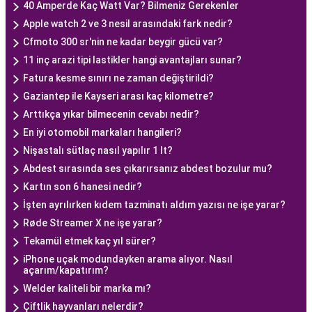
40 Amperde Kaç Watt Var? Bilmeniz Gerekenler
Apple watch 2 ve 3 nesil arasındaki fark nedir?
Cfmoto 300 sr'nin ne kadar beygir gücü var?
11 inç arazi tipi lastikler hangi avantajları sunar?
Fatura kesme sınırı ne zaman değiştirildi?
Gaziantep ile Kayseri arası kaç kilometre?
Arttıkça yıkar bilmecenin cevabı nedir?
En iyi otomobil markaları hangileri?
Nişastalı sütlaç nasıl yapılır 1 lt?
Abdest sırasında ses çıkarırsanız abdest bozulur mu?
Kartın son 6 hanesi nedir?
İşten ayrılırken kıdem tazminatı aldım yazısı ne işe yarar?
Røde Streamer X ne işe yarar?
Tekamül etmek kaç yıl sürer?
iPhone uçak modundayken arama alıyor. Nasıl
açarım/kapatırım?
Welder kaliteli bir marka mı?
Çiftlik hayvanları nelerdir?