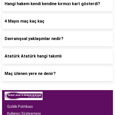
Hangi hakem kendi kendine kırmızı kart gösterdi?
4 Mayıs maç kaç kaç
Davranışsal yaklaşımlar nedir?
Atatürk Atatürk hangi takımlı
Maç izlenen yere ne denir?
Gizlilik Politikası
Kullanıcı Sözleşmesi