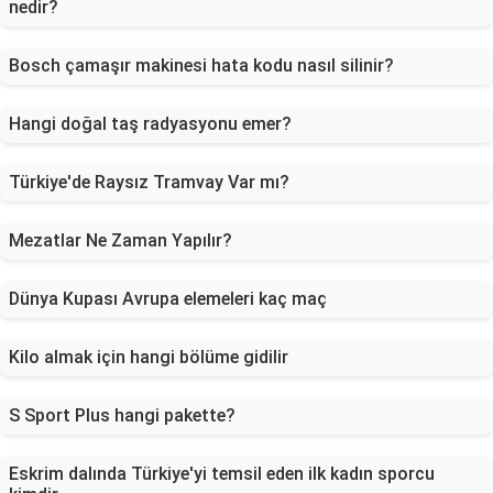
nedir?
Bosch çamaşır makinesi hata kodu nasıl silinir?
Hangi doğal taş radyasyonu emer?
Türkiye'de Raysız Tramvay Var mı?
Mezatlar Ne Zaman Yapılır?
Dünya Kupası Avrupa elemeleri kaç maç
Kilo almak için hangi bölüme gidilir
S Sport Plus hangi pakette?
Eskrim dalında Türkiye'yi temsil eden ilk kadın sporcu