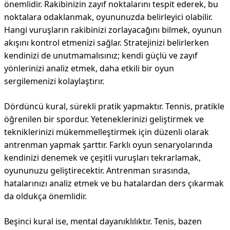
önemlidir. Rakibinizin zayıf noktalarını tespit ederek, bu
noktalara odaklanmak, oyununuzda belirleyici olabilir.
Hangi vuruşların rakibinizi zorlayacağını bilmek, oyunun
akışını kontrol etmenizi sağlar. Stratejinizi belirlerken
kendinizi de unutmamalısınız; kendi güçlü ve zayıf
yönlerinizi analiz etmek, daha etkili bir oyun
sergilemenizi kolaylaştırır.
Dördüncü kural, sürekli pratik yapmaktır. Tennis, pratikle
öğrenilen bir spordur. Yeteneklerinizi geliştirmek ve
tekniklerinizi mükemmelleştirmek için düzenli olarak
antrenman yapmak şarttır. Farklı oyun senaryolarında
kendinizi denemek ve çeşitli vuruşları tekrarlamak,
oyununuzu geliştirecektir. Antrenman sırasında,
hatalarınızı analiz etmek ve bu hatalardan ders çıkarmak
da oldukça önemlidir.
Beşinci kural ise, mental dayanıklılıktır. Tenis, bazen