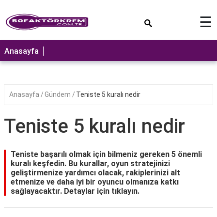
×
☰
ANASAYFA
Anasayfa
Anasayfa
Gündem
Teniste 5 kuralı nedir
Teniste 5 kuralı nedir
Teniste başarılı olmak için bilmeniz gereken 5 önemli
kuralı keşfedin. Bu kurallar, oyun stratejinizi
geliştirmenize yardımcı olacak, rakiplerinizi alt
etmenize ve daha iyi bir oyuncu olmanıza katkı
sağlayacaktır. Detaylar için tıklayın.