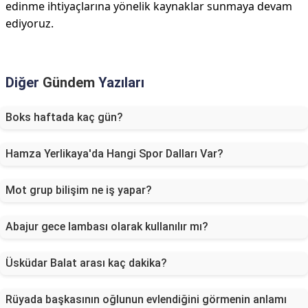
edinme ihtiyaçlarına yönelik kaynaklar sunmaya devam
ediyoruz.
Diğer
Gündem
Yazıları
Boks haftada kaç gün?
Hamza Yerlikaya'da Hangi Spor Dalları Var?
Mot grup bilişim ne iş yapar?
Abajur gece lambası olarak kullanılır mı?
Üsküdar Balat arası kaç dakika?
Rüyada başkasının oğlunun evlendiğini görmenin anlamı