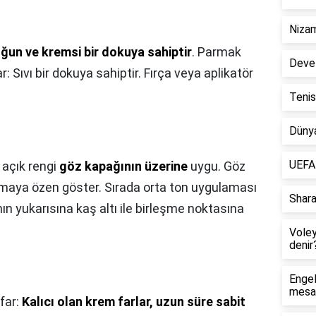
Nizam
ğun ve kremsi bir dokuya sahiptir
. Parmak
Deve 
far: Sıvı bir dokuya sahiptir. Fırça veya aplikatör
Tenis
Dünya
UEFA 
e açık rengi
göz kapağının üzerine
uygu. Göz
ıtmaya özen göster. Sırada orta ton uygulaması
Shara
nın yukarısına kaş altı ile birleşme noktasına
Vole
denir
Engel
mesaf
far:
Kalıcı olan krem farlar, uzun süre sabit