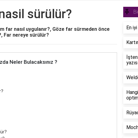
nasil sürülür?
Bl
En iy
em far nasıl uygulanır?, Göze far sürmeden önce
?, Far nereye sürülür?
Kartı
İşten
zda Neler Bulacaksınız ?
yazıs
Welde
r?
Hangi
optim
Rüyad
Mocha
lür?