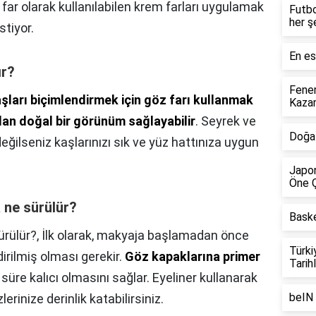
 far olarak kullanılabilen krem farları uygulamak
Futbo
her ş
stiyor.
En es
ır?
Fener
şları biçimlendirmek için göz farı kullanmak
Kazan
an doğal bir görünüm sağlayabilir
. Seyrek ve
Doğa 
ğilseniz kaşlarınızı sık ve yüz hattınıza uygun
Japon
Öne Ç
 ne sürülür?
Baske
ürülür?,
İlk olarak, makyaja başlamadan önce
Türki
rilmiş olması gerekir.
Göz kapaklarına primer
Tarihl
süre kalıcı olmasını sağlar. Eyeliner kullanarak
beIN 
lerinize derinlik katabilirsiniz.