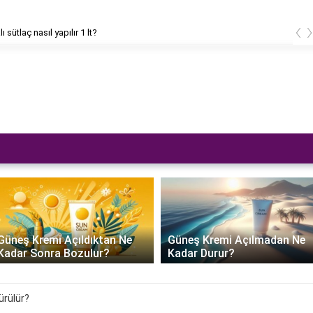
‹
ı sütlaç nasıl yapılır 1 lt?
Güneş Kremi Açıldıktan Ne
Güneş Kremi Açılmadan Ne
Kadar Sonra Bozulur?
Kadar Durur?
ürülür?