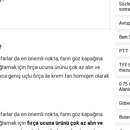
ar?
Sözle
sonra
Avrup
Bein S
?
PTT v
 farlar da en önemli nokta, farın göz kapağına
TFF b
ağlamak için fırça ucuna ürünü çok az alın ve
mezu
rıca geniş uçlu fırça ile krem farı homojen olarak
0.75 
Alanla
Göbek
farlar da en önemli nokta, farın göz kapağına
Busin
ağlamak için
fırça ucuna ürünü çok az alın ve