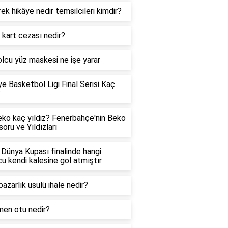
ek hikâye nedir temsilcileri kimdir?
ı kart cezası nedir?
lcu yüz maskesi ne işe yarar
ye Basketbol Ligi Final Serisi Kaç
?
ko kaç yıldiz? Fenerbahçe'nin Beko
oru ve Yıldızları
Dünya Kupası finalinde hangi
u kendi kalesine gol atmıştır
pazarlık usulü ihale nedir?
en otu nedir?