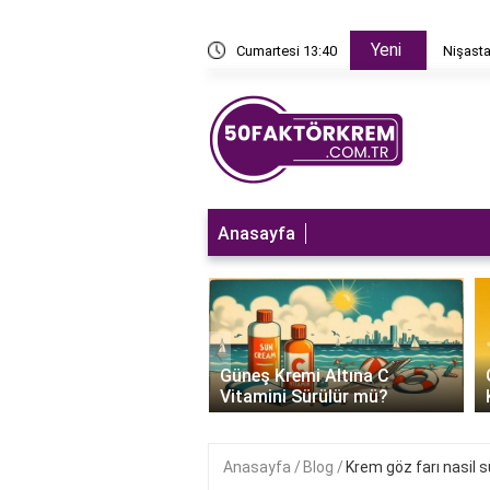
Yeni
ıl yapılır 1 lt?
Cumartesi 13:40
Nişastal
Anasayfa
‹
 Kremi Bozulduğu
Güneş Kremi Altına C
Anlaşılır?
Vitamini Sürülür mü?
Anasayfa
Blog
Krem göz farı nasil s