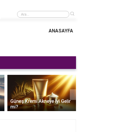
›
Nişastalı sütlaç nasıl yapılır 1 lt?
ANASAYFA
›
Güneş Kremi Akneye İyi Gelir
Güneş Kremi Alırken Ne
mi?
Dikkat Edilir?