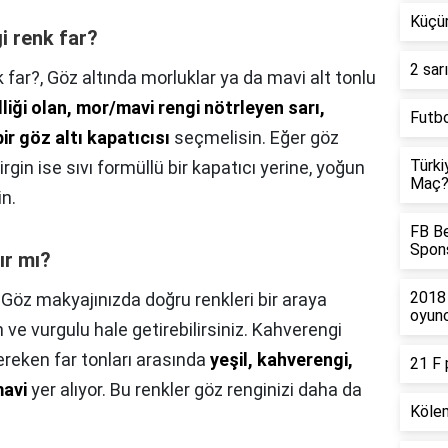
Küçür
i renk far?
2 sar
 far?,
Göz altında morluklar ya da mavi alt tonlu
lliği olan, mor/mavi rengi nötrleyen sarı,
Futbo
ir göz altı kapatıcısı
seçmelisin. Eğer göz
Türki
irgin ise sıvı formüllü bir kapatıcı yerine, yoğun
Maç
in.
FB Be
Spons
lır mı?
2018 
,
Göz makyajınızda doğru renkleri bir araya
oyunc
n ve vurgulu hale getirebilirsiniz. Kahverengi
ereken far tonları arasında
yeşil, kahverengi,
21 F 
mavi
yer alıyor. Bu renkler göz renginizi daha da
Kölem