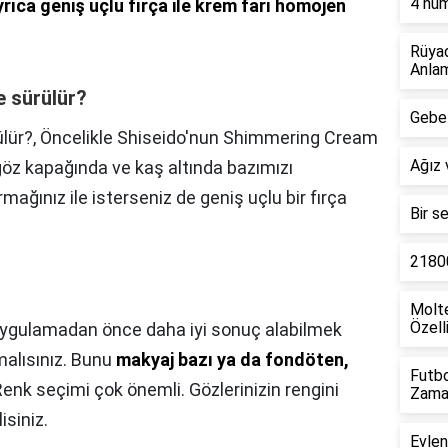
4 num
rıca geniş uçlu fırça ile krem farı homojen
Rüya
Anlam
 sürülür?
Gebel
lür?,
Öncelikle Shiseido'nun Shimmering Cream
Ağız 
 göz kapağında ve kaş altında bazımızı
mağınız ile isterseniz de geniş uçlu bir fırça
Bir s
21800
Molte
Özell
 uygulamadan önce daha iyi sonuç alabilmek
malısınız. Bunu
makyaj bazı ya da fondöten,
Futbo
Renk seçimi çok önemli. Gözlerinizin rengini
Zama
isiniz.
Evlen