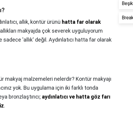
Beşik
ı?
Break
ınlatıcı, allık, kontür ürünü
hatta far olarak
y allıkları makyajda çok severek uyguluyorum
e sadece 'allık' değil. Aydınlatıcı hatta far olarak
ür makyaj malzemeleri nelerdir? Kontür makyajı
yacınız yok. Bu uygulama için iki farklı tonda
eya bronzlaştırıcı;
aydınlatıcı ve hatta göz farı
iz
.