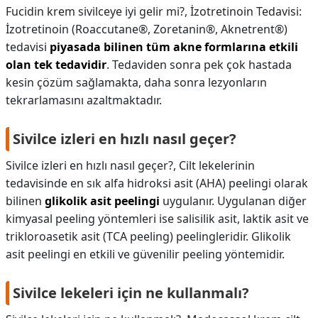
Fucidin krem sivilceye iyi gelir mi?,
İzotretinoin Tedavisi:
İzotretinoin (Roaccutane®, Zoretanin®, Aknetrent®)
tedavisi
piyasada bilinen tüm akne formlarına etkili
olan tek tedavidir
. Tedaviden sonra pek çok hastada
kesin çözüm sağlamakta, daha sonra lezyonların
tekrarlamasını azaltmaktadır.
Sivilce izleri en hızlı nasıl geçer?
Sivilce izleri en hızlı nasıl geçer?,
Cilt lekelerinin
tedavisinde en sık alfa hidroksi asit (AHA) peelingi olarak
bilinen
glikolik asit peelingi
uygulanır. Uygulanan diğer
kimyasal peeling yöntemleri ise salisilik asit, laktik asit ve
trikloroasetik asit (TCA peeling) peelingleridir. Glikolik
asit peelingi en etkili ve güvenilir peeling yöntemidir.
Sivilce lekeleri için ne kullanmalı?