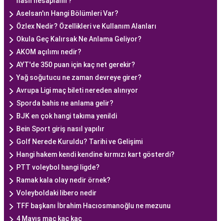
nasıl hesaplanır?
Aselsan'ın Hangi Bölümleri Var?
Özlex Nedir? Özellikleri ve Kullanım Alanları
Okula Geç Kalırsak Ne Anlama Geliyor?
AKOM açılımı nedir?
AYT'de 350 puan için kaç net gerekir?
Yağ soğutucu ne zaman devreye girer?
Avrupa Ligi maç bileti nereden alınıyor
Sporda bahis ne anlama gelir?
BJK en çok hangi takıma yenildi
Bein Sport giriş nasıl yapılır
Golf Nerede Kuruldu? Tarihi ve Gelişimi
Hangi hakem kendi kendine kırmızı kart gösterdi?
PTT voleybol hangi ligde?
Ramak kala olay nedir örnek?
Voleyboldaki libero nedir
TFF başkanı İbrahim Hacıosmanoğlu ne mezunu
4 Mayıs maç kaç kaç